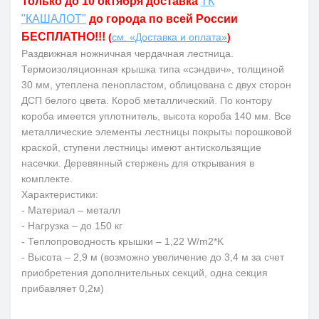
Только до 10 октября доставка
ТК
"КАШАЛОТ"
до города по всей России
БЕСПЛАТНО!!!
(
см. «Доставка и оплата»
)
Раздвижная ножничная чердачная лестница.
Термоизоляционная крышка типа «сэндвич», толщиной
30 мм, утеплена пенопластом, облицована с двух сторон
ДСП белого цвета. Короб металлический. По контору
короба имеется уплотнитель, высота короба 140 мм. Все
металлические элементы лестницы покрыты порошковой
краской, ступени лестницы имеют антискользящие
насечки. Деревянный стержень для открывания в
комплекте.
Характеристики:
- Материал – металл
- Нагрузка
–
до 150 кг
- Теплопроводность крышки – 1,22 W/m2*K
- Высота – 2,9 м (возможно увеличение до 3,4 м за счет
приобретения дополнительных секций, одна секция
прибавляет 0,2м)