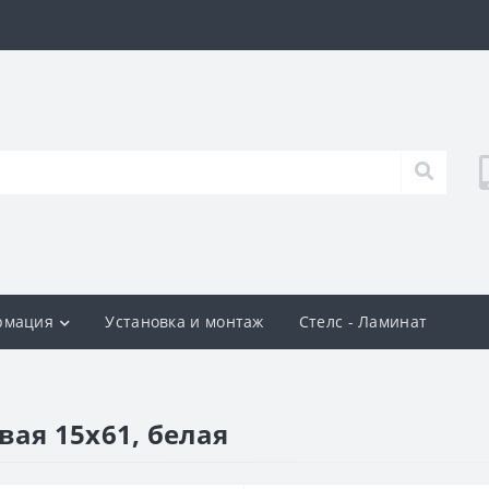
рмация
Установка и монтаж
Стелс - Ламинат
вая 15х61, белая