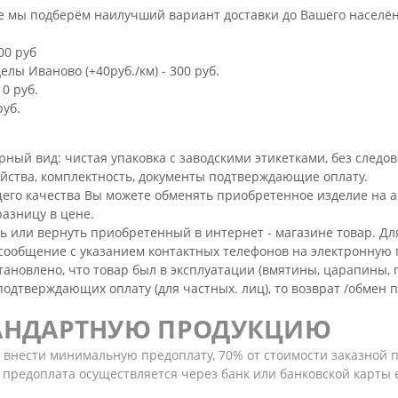
 мы подберём наилучший вариант доставки до Вашего населённо
00 руб
лы Иваново (+40руб./км) - 300 руб.
 0 руб.
руб.
й вид: чистая упаковка с заводскими этикетками, без следов э
ойства, комплектность, документы подтверждающие оплату.
его качества Вы можете обменять приобретенное изделие на а
разницу в цене.
ь или вернуть приобретенный в интернет - магазине товар. Д
сообщение с указанием контактных телефонов на электронную п
новлено, что товар был в эксплуатации (вмятины, царапины, пятн
одтверждающих оплату (для частных. лиц), то возврат /обмен п
ТАНДАРТНУЮ ПРОДУКЦИЮ
о внести минимальную предоплату, 70% от стоимости заказной 
предоплата осуществляется через банк или банковской карты е