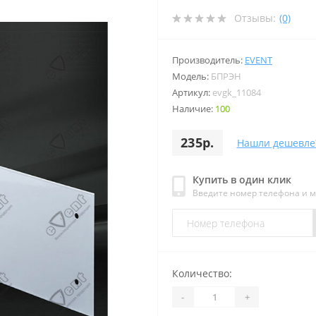
Отзывы:
(0)
Производитель:
EVENT
Модель:
БПРЭН
Артикул:
evgk_11084
Наличие:
100
235р.
Нашли дешевле
Купить в один клик
Введите номер телефона и 
Количество:
-
+