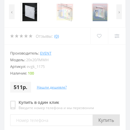
‹
›
Отзывы:
(0)
Производитель:
EVENT
Модель:
20x20ЛММН
Артикул:
evgk_1175
Наличие:
100
511р.
Нашли дешевле?
Купить в один клик
Введите номер телефона и мы перезвоним
Купить