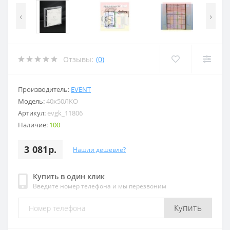
‹
›
Отзывы:
(0)
Производитель:
EVENT
Модель:
40x50ЛКО
Артикул:
evgk_11806
Наличие:
100
3 081р.
Нашли дешевле?
Купить в один клик
Введите номер телефона и мы перезвоним
Купить