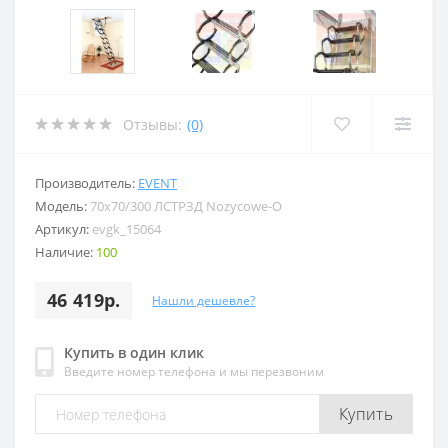
Отзывы:
(0)
Производитель:
EVENT
Модель:
70x70/300 ЛСТРЗД Nozycowe-O
Артикул:
evgk_15064
Наличие:
100
46 419р.
Нашли дешевле?
Купить в один клик
Введите номер телефона и мы перезвоним
Купить