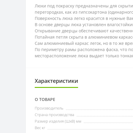
Люки под покраску предназначены для скрытия
перегородках, как из гипсокартона (одинарного
Поверхность люка легко красится в нужные Ва
В основе дверцы люка установлен влагостойки
Открывание дверцы обеспечивают качественны
Потайная петля скрыта в алюминиевом каркасе
Сам алюминиевый каркас легок, но в то же вр
По периметру рамы расположена фаска, что по
месторасположение люка выдает только тонка
Характеристики
О ТОВАРЕ
Производитель
Страна производства
Размер изделия (ШхВ) мм
Вес кг