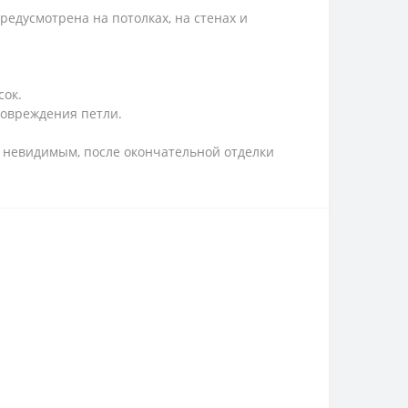
едусмотрена на потолках, на стенах и
сок.
повреждения петли.
о невидимым, п
осле окончательной отделки