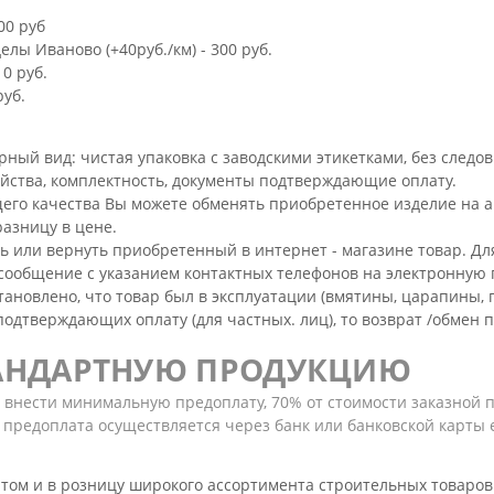
00 руб
лы Иваново (+40руб./км) - 300 руб.
 0 руб.
руб.
й вид: чистая упаковка с заводскими этикетками, без следов э
ойства, комплектность, документы подтверждающие оплату.
его качества Вы можете обменять приобретенное изделие на а
разницу в цене.
ь или вернуть приобретенный в интернет - магазине товар. Д
сообщение с указанием контактных телефонов на электронную п
новлено, что товар был в эксплуатации (вмятины, царапины, пятн
одтверждающих оплату (для частных. лиц), то возврат /обмен п
ТАНДАРТНУЮ ПРОДУКЦИЮ
о внести минимальную предоплату, 70% от стоимости заказной 
предоплата осуществляется через банк или банковской карты е
том и в розницу широкого ассортимента строительных товаров 