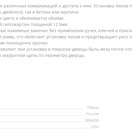
 различных коммуникаций и доступа к ним. Установка люков пр
, двойного), так и бетона или кирпича.
м цвета и обклеивается обоями.
й гипсокартон, толщиной 12.5мм.
е нажимные замочки, без применения ручек, ключей и присо
 рамы, что облегчает установку люков и предотвращает риск 
емя полноценно прочен.
зволяет при установке и покраски дверцы быть люку почти чт
я аккуратная щель по периметру дверцы.
Левша
Россия
300х600
2350