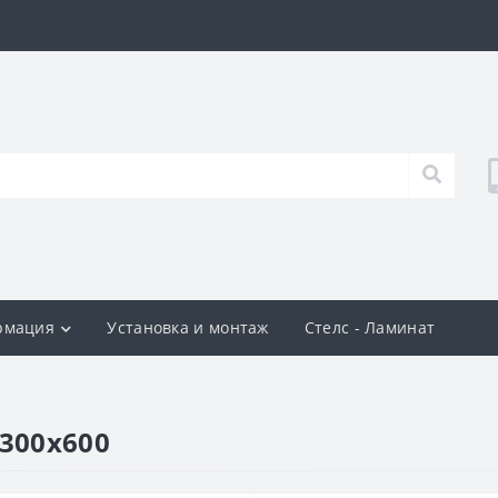
рмация
Установка и монтаж
Стелс - Ламинат
 300х600