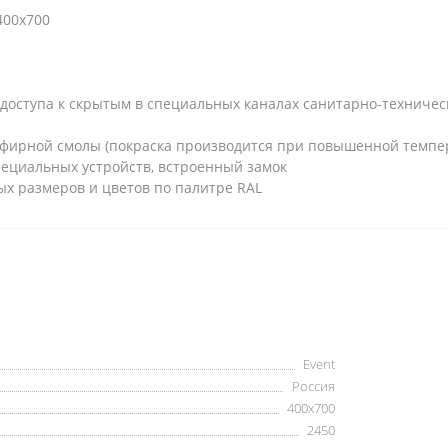
400х700
оступа к скрытым в специальных каналах санитарно-техническ
эфирной смолы (покраска производится при повышенной темпе
пециальных устройств, встроенный замок
ых размеров и цветов по палитре RAL
Event
Россия
400х700
2450