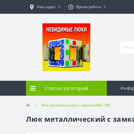
Наш адрес
Время работы
Список категорий
Инфо
Люк металлический с замком 400х 700
Люк металлический с замко