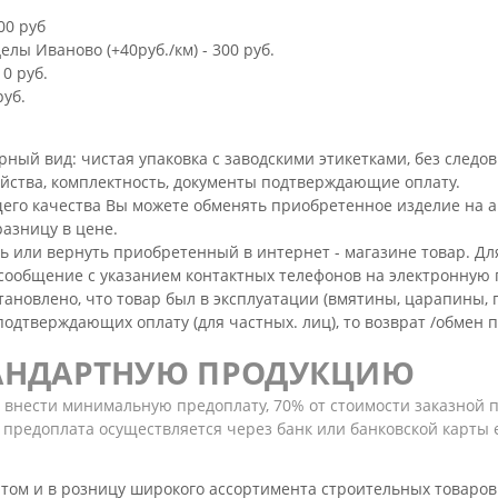
00 руб
лы Иваново (+40руб./км) - 300 руб.
 0 руб.
руб.
й вид: чистая упаковка с заводскими этикетками, без следов э
ойства, комплектность, документы подтверждающие оплату.
его качества Вы можете обменять приобретенное изделие на а
разницу в цене.
ь или вернуть приобретенный в интернет - магазине товар. Д
сообщение с указанием контактных телефонов на электронную п
новлено, что товар был в эксплуатации (вмятины, царапины, пятн
одтверждающих оплату (для частных. лиц), то возврат /обмен п
ТАНДАРТНУЮ ПРОДУКЦИЮ
о внести минимальную предоплату, 70% от стоимости заказной 
предоплата осуществляется через банк или банковской карты е
том и в розницу широкого ассортимента строительных товаров 