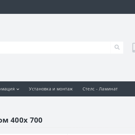
рмация
Установка и монтаж
Стелс - Ламинат
м 400х 700